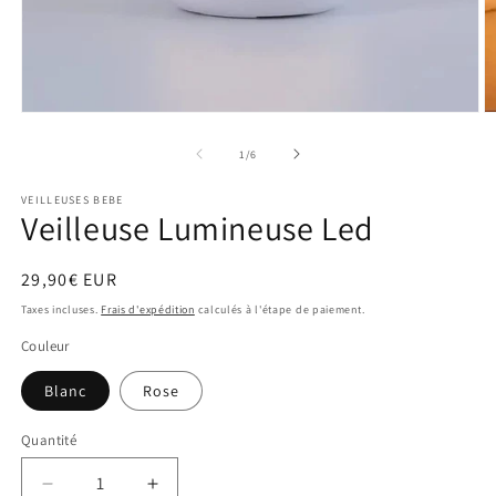
Ouvrir
O
le
le
média
m
de
1
/
6
1
2
dans
d
VEILLEUSES BEBE
une
u
Veilleuse Lumineuse Led
fenêtre
f
modale
m
Prix
29,90€ EUR
habituel
Taxes incluses.
Frais d'expédition
calculés à l'étape de paiement.
Couleur
Blanc
Rose
Quantité
Réduire
Augmenter