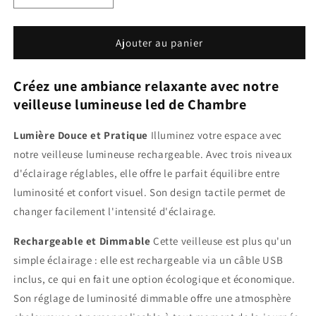
la
la
quantité
quantité
de
de
Ajouter au panier
Veilleuse
Veilleuse
Lumineuse
Lumineuse
Créez une ambiance relaxante avec notre
Led
Led
veilleuse lumineuse led de Chambre
Lumière Douce et Pratique
Illuminez votre espace avec
notre veilleuse lumineuse rechargeable. Avec trois niveaux
d'éclairage réglables, elle offre le parfait équilibre entre
luminosité et confort visuel. Son design tactile permet de
changer facilement l'intensité d'éclairage.
Rechargeable et Dimmable
Cette veilleuse est plus qu'un
simple éclairage : elle est rechargeable via un câble USB
inclus, ce qui en fait une option écologique et économique.
Son réglage de luminosité dimmable offre une atmosphère