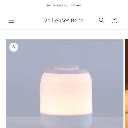
et
Welcome to our store
passer
au
contenu
Veilleuses Bebe
Panier
Passer aux
informations
produits